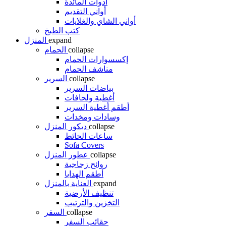
أدوات المائدة
أواني التقديم
أواني الشاي والغلايات
كتب الطبخ
expand
المنزل
collapse
الحمام
إكسسوارات الحمام
مناشف الحمام
collapse
السرير
بياضات السرير
أغطية ولحافات
أطقم أغطية السرير
وسادات ومخدات
collapse
ديكور المنزل
ساعات الحائط
Sofa Covers
collapse
عطور المنزل
روائح زجاجية
أطقم الهدايا
expand
العناية بالمنزل
تنظيف الأرضية
التخزين والترتيب
collapse
السفر
حقائب السفر