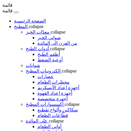
قائمة
قائمة
الصفحة الرئيسية
collapse
المطبخ
collapse
معدّات الخبز
صواني الخبز
من الفرن إلى المائدة
collapse
أدوات الطبخ
أطقم الطبخ
أوعية الضغط
شوايات
collapse
إلكترونيات المطبخ
عصارات
محضّرات الطعام
أجهزة إعداد الآيسكريم
أجهزة إعداد القهوة
أجهزة متخصصة
collapse
إكسسوارات المطبخ
سكاكين وألواح تقطيع
قطّاعات الطعام
collapse
على المائدة
أواني الطعام