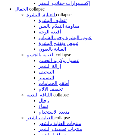
إكسسوارات حقائب السفر
collapse
الجمال
collapse
العناية بالبشرة
تنظيف البشرة
مقاومة التقدّم بالسن
أقنعة الوجه
عيوب البشرة وحب الشباب
تبييض وتفتيح البشرة
العناية بالعيون
collapse
العناية بالجسم
غسول وكريم الجسم
إزالة الشعر
التنحيف
التسمير
أطقم الحمامات
تخفيف الآلام
collapse
اللياقة البدنية
رجال
نساء
متعدد الاستخدام
collapse
العناية بالشعر
منتجات العناية بالشعر
منتجات تصفيف الشعر
تساقط الشعر