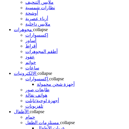
ملابس التنحيف
نظارات شمسية
أوشحة
أزياء عصرية
ملابس داخلية
collapse
مجوهرات
إكسسوارات
أساور
أقراط
أطقم المجوهرات
عقود
خواتم
ساعات
collapse
الإلكترونيات
collapse
إكسسوارات
أجهزة شحن محمولة
طابعات صور
هواتف نقالة
أجهزة لوحية/تابلت
تلفزيونات
collapse
الأطفال
حمام
collapse
مستلزمات الطفل
عربات الأطفال