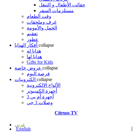
حقائب الأطفال و التنقل
مستلزمات السفر
وقت الطعام
غرف وملحقات
الحمل والأمومة
تعقيم
عطور
collapse
أفكار الهدايا
هدايا له
هدايا لها
Gifts for Kids
collapse
عروض خاصة
فرصة اليوم
collapse
إلكترونيات
الألواح الالكترونية
أجهزة الكمبيوتر
أجهزة أم بي 3
وصلات 3 جي
Citruss TV
عربي
English