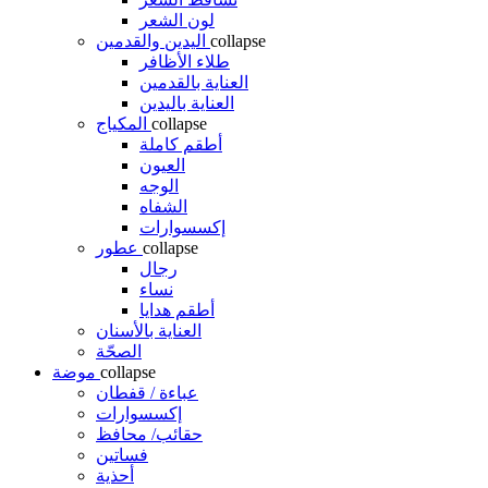
لون الشعر
collapse
اليدين والقدمين
طلاء الأظافر
العناية بالقدمين
العناية باليدين
collapse
المكياج
أطقم كاملة
العيون
الوجه
الشفاه
إكسسوارات
collapse
عطور
رجال
نساء
أطقم هدايا
العناية بالأسنان
الصحّة
collapse
موضة
عباءة / قفطان
إكسسوارات
حقائب/ محافظ
فساتين
أحذية