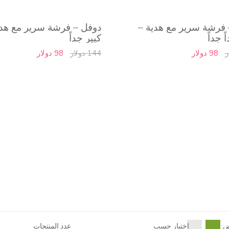
 فرشة سرير مع هدية –
دوفل – فرشة سرير مع هدي
جديد
ً جداً
كبير جداً
98 دولار
144 دولار
98 دولار
ض:
اختيار حسب
عدد المنتجات