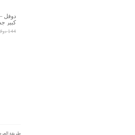
دوفل –
كبير جدا
144 دولار
طريقة العر