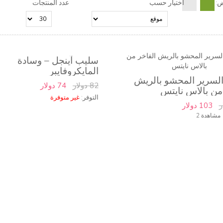
ض:
اختيار حسب
عدد المنتجات
سليب آينجل – وسادة
المايكروفايبر
لسرير المحشو بالريش
82 دولار
74 دولار
من بالاس نايتس
التوفر:
غير متوفرة
103 دولار
2 مشاهدة