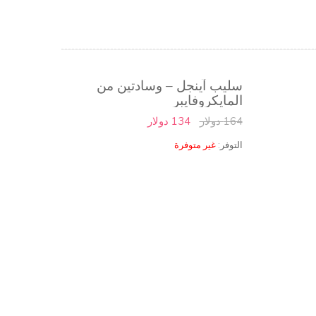
سليب آينجل – وسادتين من
المايكروفايبر
164 دولار
134 دولار
التوفر:
غير متوفرة