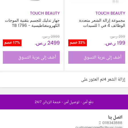
TOUCH BEAUTY
TOUCH BEAUTY
مجموعة إزالة الشعر متعددة
جهاز تدليك للجسم بتقنية الموجات
الوظائف 4 في 1 للسيدات
الكهرومغناطيسية - TB 1796
299 ر.س.‏
2999 ر.س.‏
199 ر.س.‏
2499 ر.س.‏
33% خصم
17% خصم
أضف إلى عربة التسوق
أضف إلى عربة التسوق
إزالة الشعر
4
تم العثور على
دفع آمن - توصيل آمن - خدمة الزبائن 24/7
اتصل بنا
0118343888
customercare@citruss.com