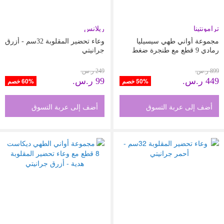
ترامونتينا
ريلانس
مجموعة أواني طهي سيسيليا
وعاء تحضير المقلوبة 32سم - أزرق
رمادي 9 قطع مع طنجرة ضغط
جرانيتي
سعة 4.5 لتر
899 ر.س.‏
249 ر.س.‏
449 ر.س.‏
99 ر.س.‏
50% خصم
60% خصم
أضف إلى عربة التسوق
أضف إلى عربة التسوق