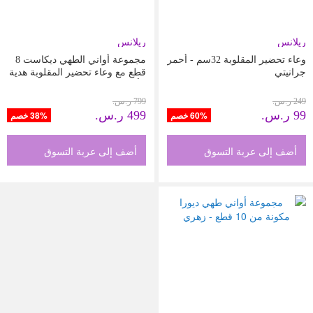
ريلانس
ريلانس
وعاء تحضير المقلوبة 32سم - أحمر
مجموعة أواني الطهي ديكاست 8
جرانيتي
قطع مع وعاء تحضير المقلوبة هدية
- أزرق جرانيتي
249 ر.س.‏
799 ر.س.‏
99 ر.س.‏
499 ر.س.‏
60% خصم
38% خصم
أضف إلى عربة التسوق
أضف إلى عربة التسوق