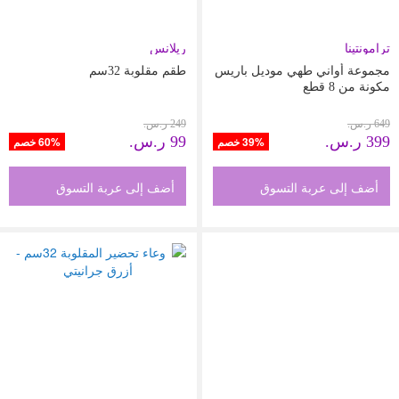
ترامونتينا
ريلانس
مجموعة أواني طهي موديل باريس
طقم مقلوبة 32سم
مكونة من 8 قطع
649 ر.س.‏
249 ر.س.‏
399 ر.س.‏
99 ر.س.‏
39% خصم
60% خصم
أضف إلى عربة التسوق
أضف إلى عربة التسوق