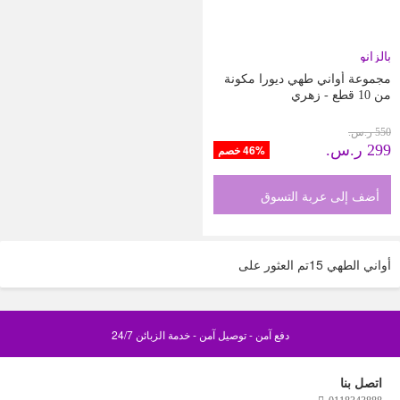
بالزانو
مجموعة أواني طهي ديورا مكونة
من 10 قطع - زهري
550 ر.س.‏
299 ر.س.‏
46% خصم
أضف إلى عربة التسوق
أواني الطهي
15
تم العثور على
دفع آمن - توصيل آمن - خدمة الزبائن 24/7
اتصل بنا