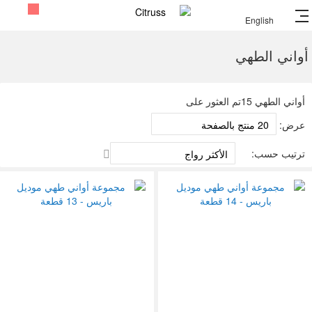
English
أواني الطهي
تسوق من خلال
أواني الطهي
15
تم العثور على
عرض:
ترتيب
ترتيب حسب:
تنازلي