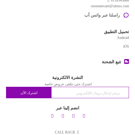
0118343888
customercare@citruss.com
راسلنا عبر واتس آب
تحميل التطبيق
Android
iOS
تتبع الشحنة
النشرة الالكترونية
اشترك حتى تتلقى عروض خاصة:
اشترك الآن
انضم إلينا عبر
CALL BACK