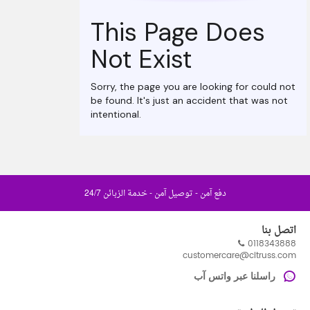
دفع آمن - توصيل آمن - خدمة الزبائن 24/7
اتصل بنا
0118343888
customercare@citruss.com
راسلنا عبر واتس آب